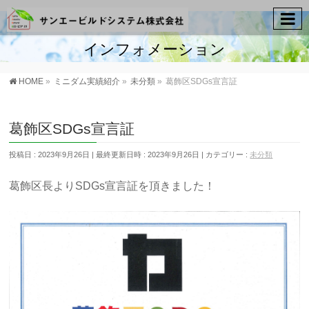
インフォメーション
HOME
»
ミニダム実績紹介
»
未分類
»
葛飾区SDGs宣言証
葛飾区SDGs宣言証
投稿日 : 2023年9月26日
最終更新日時 : 2023年9月26日
カテゴリー :
未分類
葛飾区長よりSDGs宣言証を頂きました！