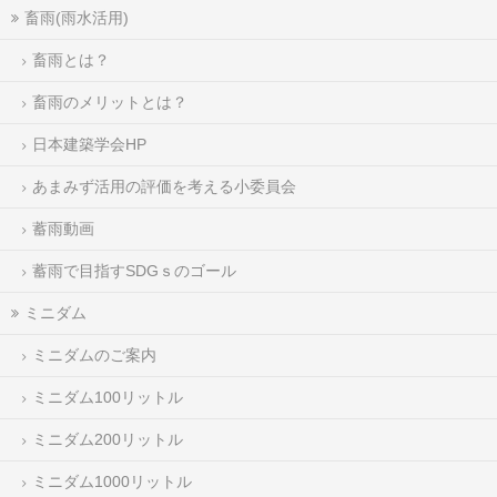
畜雨(雨水活用)
畜雨とは？
畜雨のメリットとは？
日本建築学会HP
あまみず活用の評価を考える小委員会
蓄雨動画
蓄雨で目指すSDGｓのゴール
ミニダム
ミニダムのご案内
ミニダム100リットル
ミニダム200リットル
ミニダム1000リットル