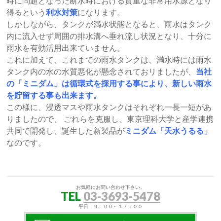
時に問題となった断水時における貴重な非常用水源となり
得るという
利水対策
になリます。
しかしながら、タンクが満水状態となると、雨水はタンク
内に流入せず周囲の排水溝へ垂れ流し状況となり、十分に
雨水を有効活用出来ていません。
これに加えて、これまでの雨水タンクは、満水時には雨水
タンク内の水の水質悪化が懸念されておリましたが、
当社
の「ミニダム」は循環式を採用する事により、新しい雨水
を貯留する事も出来ます。
この様に、浸透マスや雨水タンクはそれぞれ一長一短があ
りましたので、 ごれらを克服し、東京理科大学と産学連携
共同で開発し、誕生した新製品が
ミニダム「天水うるる」
なのです。
お気軽にお問い合わせ下さい。
TEL
03-3693-5478
平日 ９：００～１７：００