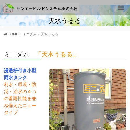
天水うるる
HOME
»
ミニダム
»
天水うるる
ミニダム
「天水うるる」
浸透枡付き小型
雨水タンク
利水・環境・防
災・治水の４つ
の蓄雨性能を
兼
ね備えたニュー
タイプ