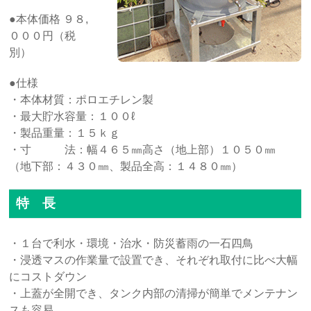
●本体価格 ９８,
０００円（税
別）
●仕様
・本体材質：ポロエチレン製
・最大貯水容量：１００ℓ
・製品重量：１５ｋｇ
・寸 法：幅４６５㎜高さ（地上部）１０５０㎜
（地下部：４３０㎜、製品全高：１４８０㎜）
特 長
・１台で利水・環境・治水・防災蓄雨の一石四鳥
・浸透マスの作業量で設置でき、それぞれ取付に比べ大幅
にコストダウン
・上蓋が全開でき、タンク内部の清掃が簡単でメンテナン
スも容易