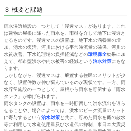
３ 概要と課題
雨水浸透施設の一つとして「浸透マス」があります。これ
は建物の屋根に降った雨水を、雨樋を介して地下に浸透さ
せるものです。浸透マスの設置は、地下水の涵養量の増
加、湧水の復活、河川における平常時流量の確保、河川の
水質改善、下水処理場の負担軽減などの
環境保全
効果に加
えて、都市型洪水や内水被害の軽減という
治水対策
にもな
ります。
しかしながら、浸透マスは、般置する住民のメリットが少
なく、設置件数が伸び悩んでいるのが現状です。一方、雨
水貯留施設の一つとして、屋根から雨水を貯留する「雨水
タンク」が挙げられます。
雨水タンクの設置は、雨水を一時貯留して洪水流出を遅ら
せることや、場合によっては、洪水のピーク流量のカット
に寄与するという
治水対策
と共に、貯めた雨水を庭の散水
等に利用して水道使用量及び水道代の抑制、東日本大震災