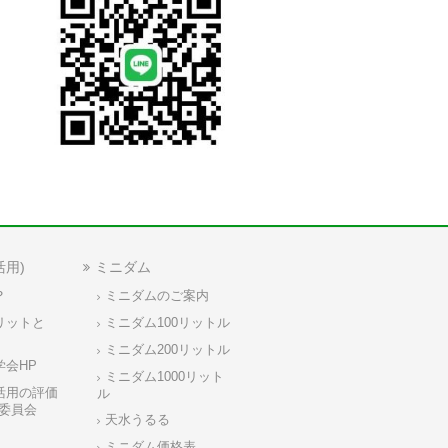
活用)
ミニダム
？
ミニダムのご案内
リットと
ミニダム100リットル
ミニダム200リットル
学会HP
ミニダム1000リット
活用の評価
ル
委員会
天水うるる
ミニダム価格表