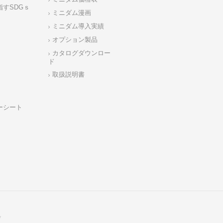
指すSDGｓ
ミニダム漫画
ミニダム導入実績
オプション製品
カタログダウンロー
ド
取扱説明書
ーシート
y