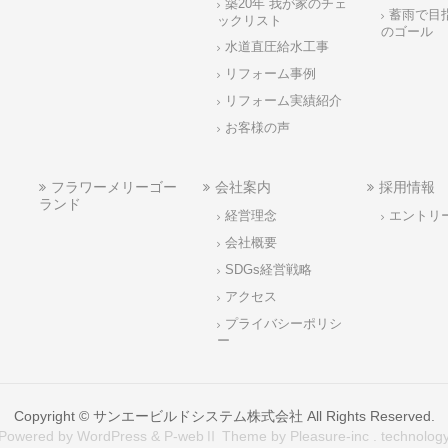
築20年 我が家のチェ
蓄雨で目
ックリスト
のゴール
水道直圧給水工事
リフォーム事例
リフォーム実績紹介
お客様の声
フラワーメリーゴー
会社案内
採用情報
ランド
経営理念
エントリ
会社概要
SDGs経営戦略
アクセス
プライバシーポリシ
ー
Copyright ©
サンエービルドシステム株式会社
All Rights Reserved.
Powered by WordPress & P-webⅡ Theme by Pleasure-inc . technolog