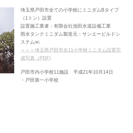
埼玉県戸田市全ての小学校にミニダムBタイプ
（1トン）設置
設置施工業者：有限会社池田水道設備工業
雨水タンクミニダム製造元：サンエービルドシ
ステム㈱
＞＞＞埼玉県戸田市全11小学校ミニダム設置完
成写真（PDF)
戸田市内小学校11施設 平成21年10月14日
・戸田第一小学校