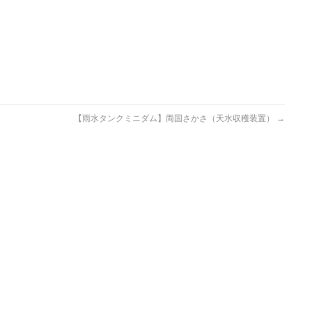
【雨水タンクミニダム】両国さかさ（天水収穫装置）
→