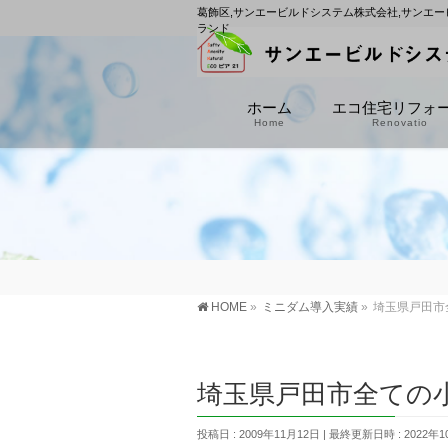
葛飾区,サンエービルドシステム株式会社,サンエー
ランド
ホーム
エコ住宅リフォ
Home
Renovatio
HOME
»
ミニダム導入実績
»
埼玉県戸田市
埼玉県戸田市全ての
投稿日 : 2009年11月12日
最終更新日時 : 2022年1