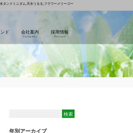
雨水タンクミニダム,天水うるる,フラワーメリーゴー
ランド
会社案内
採用情報
Company
Recruit
年別アーカイブ