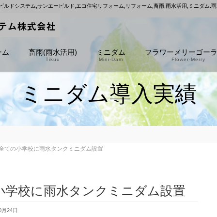
ビルドシステム,サンエービルド,エコ住宅リフォーム,リフォーム,畜雨,雨水活用,ミニダム.
ーム
畜雨(雨水活用)
ミニダム
フラワーメリーゴー
Tikuu
Mini-Dam
Flower-Merry
ミニダム導入実績
全ての小学校に雨水タンクミニダム設置
小学校に雨水タンクミニダム設置
0月24日