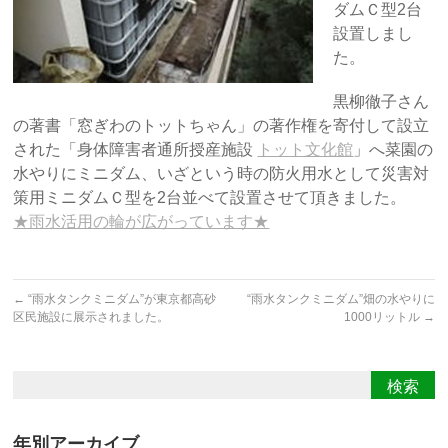
ダムＣ型2台
設置しまし
た。
黒柳徹子さん
の著書「窓ぎわのトットちゃん」の著作権を寄付して設立
された「身体障害者通所授産施設
トット文化館
」へ菜園の
水やりにミニダム、いざという時の防火用水として災害対
策用ミニダムＣ型を2台並べて設置させて頂きました。
★雨水活用の輪が広がっています★
←
“雨水タンクミニダム”が東京都高砂
“雨水タンクミニダム”畑の水やりに
区民施設に展示されました。
1000リットル
→
年別アーカイブ