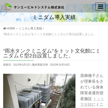
ミニダム導入実績
HOME
»
ミニダム導入実績
»
“雨水タンクミニダム”をトット文化館にミニダムＣ型2台設置しました。
“雨水タンクミニダム”をトット文化館にミ
ニダムＣ型2台設置しました。
投稿日 : 2012年5月1日
最終更新日時 : 2022年10月24日
黒柳徹子さん
が理事長をさ
れている身体
障害者通所授
産施設
トット
文化館
にミニ