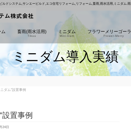
ビルドシステム,サンエービルド,エコ住宅リフォーム,リフォーム,畜雨,雨水活用,ミニダム.
ーム
畜雨(雨水活用)
ミニダム
フラワーメリーゴー
Tikuu
Mini-Dam
Flower-Merry
ミニダム導入実績
ミニダム”設置事例
”設置事例
月24日