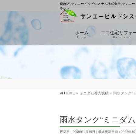
葛飾区,サンエービルドシステム株式会社,サンエー
ランド
ホーム
エコ住宅リフォ
Home
Renovatio
HOME
»
ミニダム導入実績
»
雨水タンク“
雨水タンク“ミニダム
投稿日 : 2009年1月19日
最終更新日時 : 2022年10