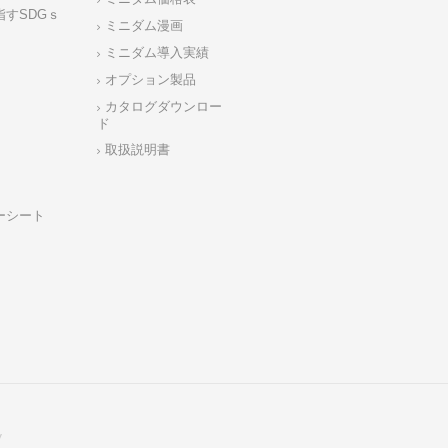
指すSDGｓ
ミニダム漫画
ミニダム導入実績
オプション製品
カタログダウンロー
ド
取扱説明書
ーシート
y