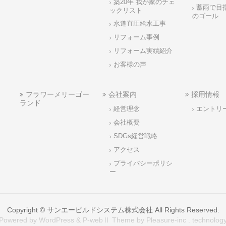
築20年 我が家のチェ
蓄雨で目
ックリスト
のゴール
水道直圧給水工事
リフォーム事例
リフォーム実績紹介
お客様の声
フラワーメリーゴー
会社案内
採用情報
ランド
経営理念
エントリ
会社概要
SDGs経営戦略
アクセス
プライバシーポリシ
ー
Copyright ©
サンエービルドシステム株式会社
All Rights Reserved.
Powered by WordPress & P-webⅡ Theme by Pleasure-inc . technolog