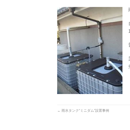
←
雨水タンク“ミニダム”設置事例