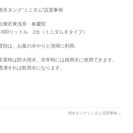
雨水タンク“ミニダム”設置事例
台東区東浅草 春慶院
1000リットル 2台（ミニダムＢタイプ）
普段は、お墓の水やりと清掃に利用。
災害時は防火用水、非常時には雑用水に使用できます。
煮沸すれば飲用水になります。
雨水タンク“ミニダム”設置事例
→