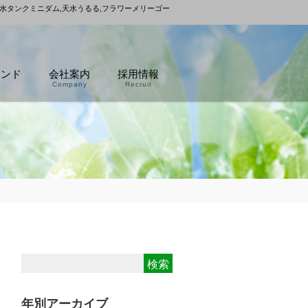
雨水タンクミニダム,天水うるる,フラワーメリーゴー
ランド
会社案内
採用情報
Company
Recruit
年別アーカイブ