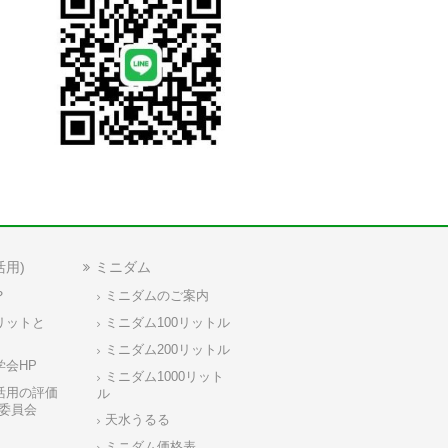
活用)
ミニダム
？
ミニダムのご案内
リットと
ミニダム100リットル
ミニダム200リットル
学会HP
ミニダム1000リット
活用の評価
ル
委員会
天水うるる
ミニダム価格表