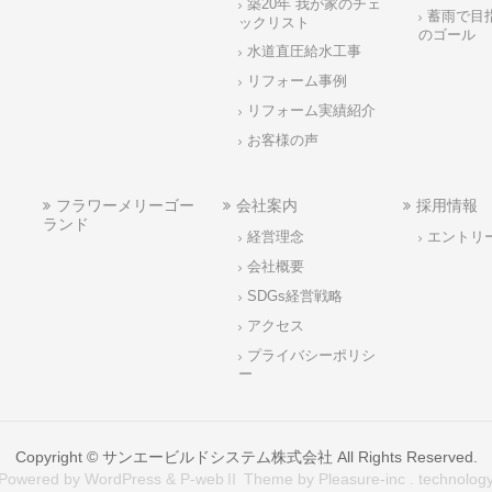
築20年 我が家のチェ
蓄雨で目
ックリスト
のゴール
水道直圧給水工事
リフォーム事例
リフォーム実績紹介
お客様の声
フラワーメリーゴー
会社案内
採用情報
ランド
経営理念
エントリ
会社概要
SDGs経営戦略
アクセス
プライバシーポリシ
ー
Copyright ©
サンエービルドシステム株式会社
All Rights Reserved.
Powered by WordPress & P-webⅡ Theme by Pleasure-inc . technolog