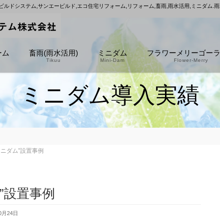
ビルドシステム,サンエービルド,エコ住宅リフォーム,リフォーム,畜雨,雨水活用,ミニダム.
ーム
畜雨(雨水活用)
ミニダム
フラワーメリーゴー
Tikuu
Mini-Dam
Flower-Merry
ミニダム導入実績
ミニダム”設置事例
”設置事例
0月24日