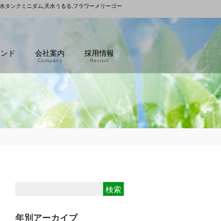
雨水タンクミニダム,天水うるる,フラワーメリーゴー
ランド
会社案内
採用情報
Company
Recruit
年別アーカイブ