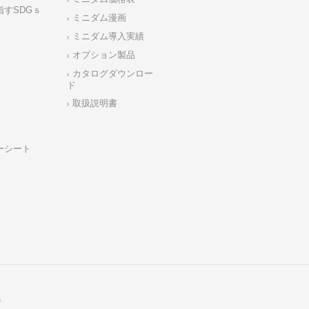
指すSDGｓ
ミニダム漫画
ミニダム導入実績
オプション製品
カタログダウンロー
ド
取扱説明書
ーシート
y