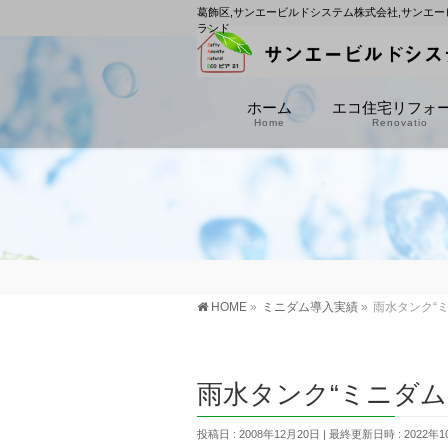
葛飾区,サンエービルドシステム株式会社,サンエー
ランド
ホーム
エコ住宅リフォ
Home
Renovatio
HOME
»
ミニダム導入実績
»
雨水タンク“
雨水タンク“ミニダム
投稿日 : 2008年12月20日
最終更新日時 : 2022年1