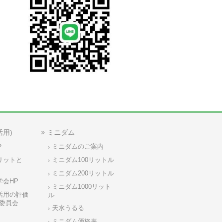
活用)
ミニダム
？
ミニダムのご案内
リットと
ミニダム100リットル
ミニダム200リットル
学会HP
ミニダム1000リット
活用の評価
ル
委員会
天水うるる
ミニダム価格表