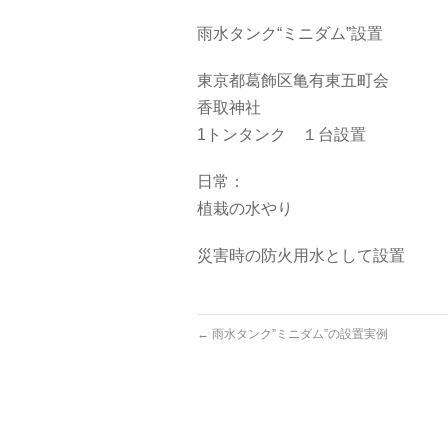
雨水タンク“ミニダム”設置
東京都葛飾区亀有東五町会
香取神社
1トンタンク １台設置
日常：
植栽の水やり
災害時の防火用水として設置
←
雨水タンク”ミニダム”の設置実例